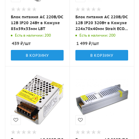
Блок питания AC 220В/DC
Блок питания AC 220В/DC
12В IP20 24Вт в Кожухе
12В IP20 320Вт в Кожухе
85x59x33мм LBT
224x70x40мм Strait ECO
Energy
Есть в наличии: 200
Есть в наличии: 200
439
₽
/шт
1 499
₽
/шт
В КОРЗИНУ
В КОРЗИНУ