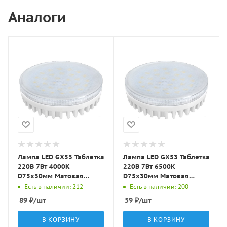
Аналоги
Лампа LED GX53 Таблетка
Лампа LED GX53 Таблетка
220В 7Вт 4000К
220В 7Вт 6500К
D75х30мм Матовая
D75х30мм Матовая
колба 120º 520Лм
колба 180º 520Лм
Есть в наличии: 212
Есть в наличии: 200
GX5307-G LBT
GX5307-P LBT
89
₽
/шт
59
₽
/шт
В КОРЗИНУ
В КОРЗИНУ