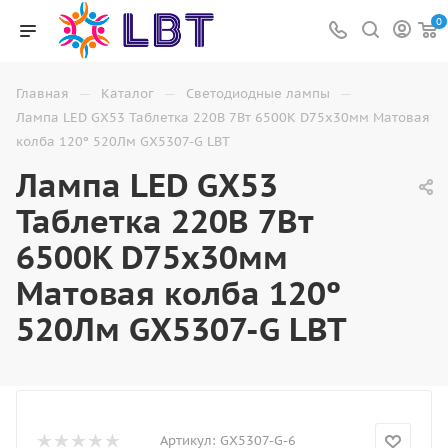
0
—
—
—
Главная
Каталог
Светодиодные лампы
Лампа LED GX53 Таблетка 220В 7Вт 6500K D75х30мм Матовая
колба 120º 520Лм GX5307-G LBT
Лампа LED GX53
Таблетка 220В 7Вт
6500K D75х30мм
Матовая колба 120º
520Лм GX5307-G LBT
Артикул:
GX5307-G-6