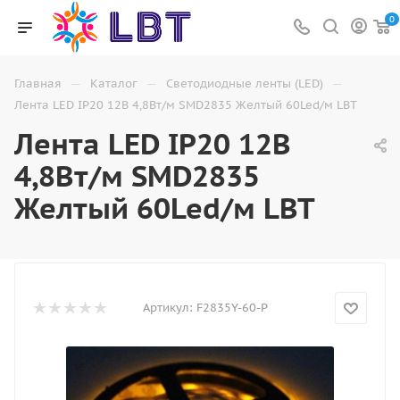
0
—
—
—
Главная
Каталог
Светодиодные ленты (LED)
Лента LED IP20 12В 4,8Вт/м SMD2835 Желтый 60Led/м LBT
Лента LED IP20 12В
4,8Вт/м SMD2835
Желтый 60Led/м LBT
Артикул:
F2835Y-60-P