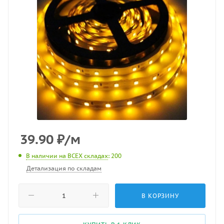
39.90
₽
/м
В наличии на ВСЕХ складах
: 200
Детализация по складам
В КОРЗИНУ