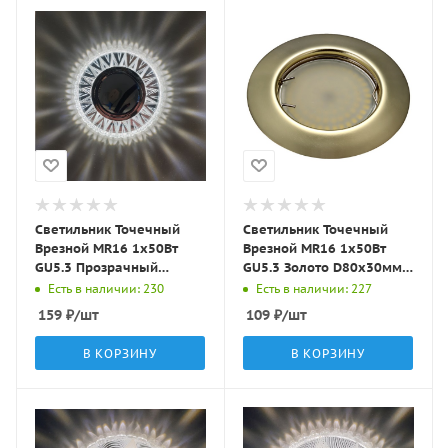
Светильник Точечный
Светильник Точечный
Врезной MR16 1х50Вт
Врезной MR16 1х50Вт
GU5.3 Прозрачный
GU5.3 Золото D80х30мм
D90х10мм IP20 D0004L-
IP20 ST3 LBT
Есть в наличии: 230
Есть в наличии: 227
11 LBT
159
₽
/шт
109
₽
/шт
В КОРЗИНУ
В КОРЗИНУ