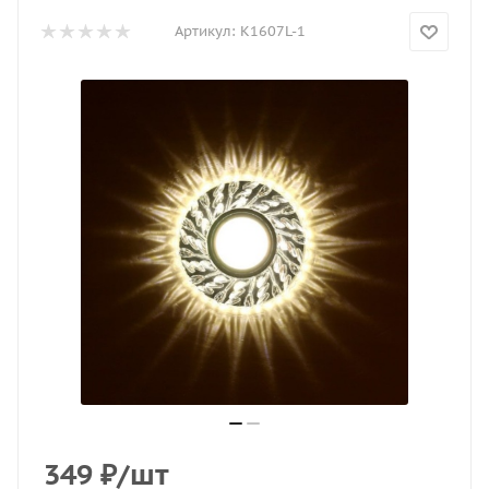
Артикул:
K1607L-1
349
₽
/шт