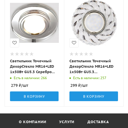
Светильник Точечный
Светильник Точечный
ДекорСтекло MR16+LED
ДекорСтекло MR16+LED
1х50Вт GU5.3 Серебро
1х50Вт GU5.3
D95х25мм IP20 D0301L
Прозрачный D95х25мм
Есть в наличии: 266
Есть в наличии: 257
LBT
IP20 K1109L/K1670L LBT
279
₽
/шт
299
₽
/шт
В КОРЗИНУ
В КОРЗИНУ
О КОМПАНИИ
УСЛУГИ
ДОСТАВКА