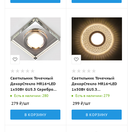
Светильник Точечный
Светильник Точечный
ДекорСтекло MR16+LED
ДекорСтекло MR16+LED
1х50Вт GU5.3 Серебро
1х50Вт GU5.3
90х90х20мм IP20 D0001L
Прозрачный D115х25мм
Есть в наличии: 280
Есть в наличии: 279
LBT
IP20 K1649 LBT
279
₽
/шт
299
₽
/шт
В КОРЗИНУ
В КОРЗИНУ