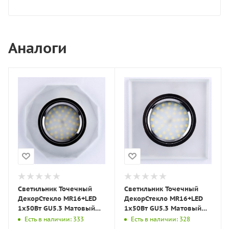
Аналоги
Светильник Точечный
Светильник Точечный
ДекорСтекло MR16+LED
ДекорСтекло MR16+LED
1х50Вт GU5.3 Матовый
1х50Вт GU5.3 Матовый
D90х10мм IP20 D0801
90х90х10мм IP20 D0001
Есть в наличии: 333
Есть в наличии: 328
LBT
LBT