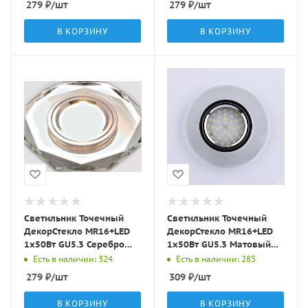
279
₽
/шт
279
₽
/шт
В КОРЗИНУ
В КОРЗИНУ
Светильник Точечный
Светильник Точечный
ДекорСтекло MR16+LED
ДекорСтекло MR16+LED
1х50Вт GU5.3 Серебро
1х50Вт GU5.3 Матовый
D95х25мм IP20 D0801L
D90х10мм IP20 D0301
Есть в наличии: 324
Есть в наличии: 285
LBT
LBT
279
₽
/шт
309
₽
/шт
В КОРЗИНУ
В КОРЗИНУ