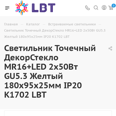
0
—
—
—
Главная
Каталог
Встраиваемые светильники
Светильник Точечный ДекорСтекло MR16+LED 2х50Вт GU5.3
Желтый 180х95х25мм IP20 K1702 LBT
Светильник Точечный
ДекорСтекло
MR16+LED 2х50Вт
GU5.3 Желтый
180х95х25мм IP20
K1702 LBT