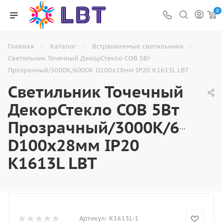
0
—
—
—
Главная
Каталог
Встраиваемые светильники
Светильник Точечный ДекорСтекло COB 5Вт
Прозрачный/3000К/6000К D100х28мм IP20 K1613L LBT
Светильник Точечный
ДекорСтекло COB 5Вт
Прозрачный/3000К/6000К
D100х28мм IP20
K1613L LBT
Артикул:
K1613L-1