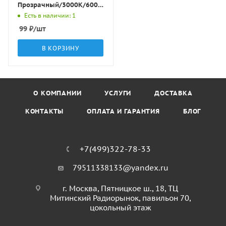
Прозрачный/3000К/6000К
D100х25мм IP20 K1612L
Есть в наличии: 1
LBT
99
₽
/шт
В КОРЗИНУ
О КОМПАНИИ
УСЛУГИ
ДОСТАВКА
КОНТАКТЫ
ОПЛАТА И ГАРАНТИЯ
БЛОГ
+7(499)322-78-33
79511338133@yandex.ru
г. Москва, Пятницкое ш., 18, ТЦ
Митинский Радиорынок, павильон 70,
цокольный этаж