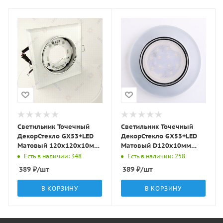
Светильник Точечный
Светильник Точечный
ДекорСтекло GX53+LED
ДекорСтекло GX53+LED
Матовый 120х120х10мм
Матовый D120х10мм
IP20 GX003L-M1 LBT
IP20 GX001L-M1 LBT
Есть в наличии: 348
Есть в наличии: 258
389
₽
/шт
389
₽
/шт
В КОРЗИНУ
В КОРЗИНУ