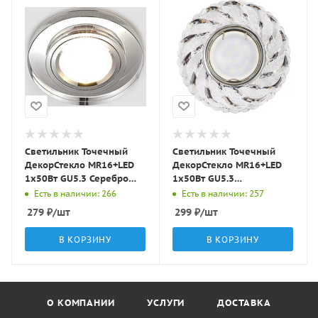
Светильник Точечный
Светильник Точечный
ДекорСтекло MR16+LED
ДекорСтекло MR16+LED
1х50Вт GU5.3 Серебро
1х50Вт GU5.3
D95х25мм IP20 D0301L
Прозрачный D95х25мм
Есть в наличии: 266
Есть в наличии: 257
LBT
IP20 K1109L/K1670L LBT
279
₽
/шт
299
₽
/шт
В КОРЗИНУ
В КОРЗИНУ
О КОМПАНИИ
УСЛУГИ
ДОСТАВКА