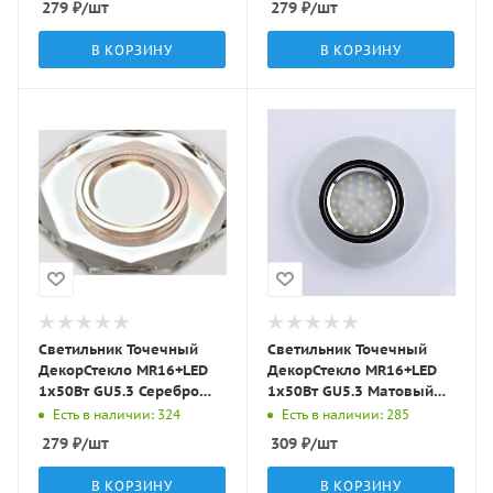
279
₽
/шт
279
₽
/шт
В КОРЗИНУ
В КОРЗИНУ
Светильник Точечный
Светильник Точечный
ДекорСтекло MR16+LED
ДекорСтекло MR16+LED
1х50Вт GU5.3 Серебро
1х50Вт GU5.3 Матовый
D95х25мм IP20 D0801L
D90х10мм IP20 D0301
Есть в наличии: 324
Есть в наличии: 285
LBT
LBT
279
₽
/шт
309
₽
/шт
В КОРЗИНУ
В КОРЗИНУ