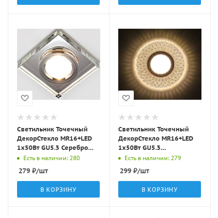
Светильник Точечный
Светильник Точечный
ДекорСтекло MR16+LED
ДекорСтекло MR16+LED
1х50Вт GU5.3 Серебро
1х50Вт GU5.3
90х90х20мм IP20 D0001L
Прозрачный D115х25мм
Есть в наличии: 280
Есть в наличии: 279
LBT
IP20 K1649 LBT
279
₽
/шт
299
₽
/шт
В КОРЗИНУ
В КОРЗИНУ