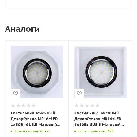
Аналоги
Светильник Точечный
Светильник Точечный
ДекорСтекло MR16+LED
ДекорСтекло MR16+LED
1х50Вт GU5.3 Матовый
1х50Вт GU5.3 Матовый
D90х10мм IP20 D0801
90х90х10мм IP20 D0001
Есть в наличии: 333
Есть в наличии: 328
LBT
LBT