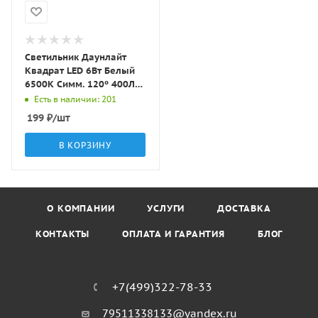
Светильник Даунлайт
Квадрат LED 6Вт Белый
6500K Симм. 120º 400Лм
100х100х35мм L-S006-G
Есть в наличии: 201
LBT
199
₽
/шт
В КОРЗИНУ
О КОМПАНИИ
УСЛУГИ
ДОСТАВКА
КОНТАКТЫ
ОПЛАТА И ГАРАНТИЯ
БЛОГ
+7(499)322-78-33
79511338133@yandex.ru