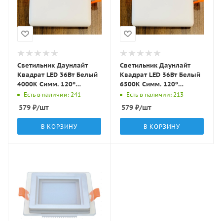
Светильник Даунлайт
Светильник Даунлайт
Квадрат LED 36Вт Белый
Квадрат LED 36Вт Белый
4000K Симм. 120º
6500K Симм. 120º
2300Лм 225x34мм WS036
2300Лм 225x34мм WS036
Есть в наличии: 241
Есть в наличии: 213
LBT
LBT
579
₽
/шт
579
₽
/шт
В КОРЗИНУ
В КОРЗИНУ