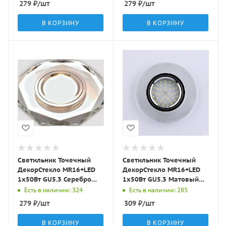
279
₽
/шт
279
₽
/шт
В КОРЗИНУ
В КОРЗИНУ
Светильник Точечный
Светильник Точечный
ДекорСтекло MR16+LED
ДекорСтекло MR16+LED
1х50Вт GU5.3 Серебро
1х50Вт GU5.3 Матовый
D95х25мм IP20 D0801L
D90х10мм IP20 D0301
Есть в наличии: 324
Есть в наличии: 285
LBT
LBT
279
₽
/шт
309
₽
/шт
В КОРЗИНУ
В КОРЗИНУ