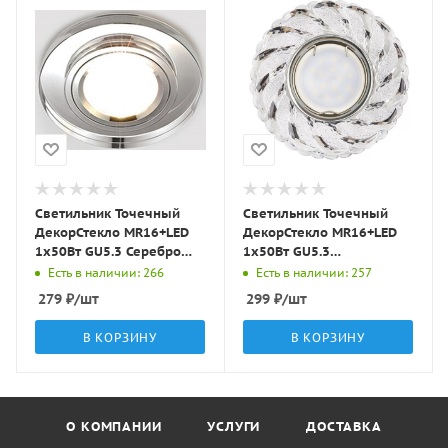
Светильник Точечный
Светильник Точечный
ДекорСтекло MR16+LED
ДекорСтекло MR16+LED
1х50Вт GU5.3 Серебро
1х50Вт GU5.3
D95х25мм IP20 D0301L
Прозрачный D95х25мм
Есть в наличии: 266
Есть в наличии: 257
LBT
IP20 K1109L/K1670L LBT
279
₽
/шт
299
₽
/шт
В КОРЗИНУ
В КОРЗИНУ
О КОМПАНИИ
УСЛУГИ
ДОСТАВКА