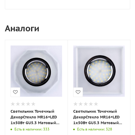
Аналоги
Светильник Точечный
Светильник Точечный
ДекорСтекло MR16+LED
ДекорСтекло MR16+LED
1х50Вт GU5.3 Матовый
1х50Вт GU5.3 Матовый
D90х10мм IP20 D0801
90х90х10мм IP20 D0001
Есть в наличии: 333
Есть в наличии: 328
LBT
LBT