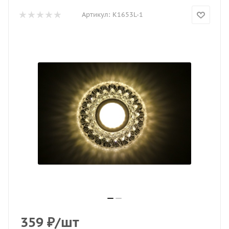
Артикул:
K1653L-1
359
₽
/шт