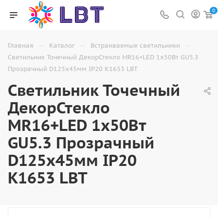
0
—
—
—
Главная
Каталог
Встраиваемые светильники
Светильник Точечный ДекорСтекло MR16+LED 1х50Вт GU5.3
Прозрачный D125х45мм IP20 K1653 LBT
Светильник Точечный
ДекорСтекло
MR16+LED 1х50Вт
GU5.3 Прозрачный
D125х45мм IP20
K1653 LBT