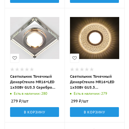
Светильник Точечный
Светильник Точечный
ДекорСтекло MR16+LED
ДекорСтекло MR16+LED
1х50Вт GU5.3 Серебро
1х50Вт GU5.3
90х90х20мм IP20 D0001L
Прозрачный D115х25мм
Есть в наличии: 280
Есть в наличии: 279
LBT
IP20 K1649 LBT
279
₽
/шт
299
₽
/шт
В КОРЗИНУ
В КОРЗИНУ