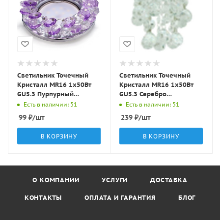
Светильник Точечный
Светильник Точечный
Кристалл MR16 1х50Вт
Кристалл MR16 1х50Вт
GU5.3 Пурпурный
GU5.3 Серебро
D90х25мм IP20 C5002
D100х140мм IP20 C5307
Есть в наличии: 51
Есть в наличии: 51
LBT
LBT
99
₽
/шт
239
₽
/шт
В КОРЗИНУ
В КОРЗИНУ
О КОМПАНИИ
УСЛУГИ
ДОСТАВКА
КОНТАКТЫ
ОПЛАТА И ГАРАНТИЯ
БЛОГ