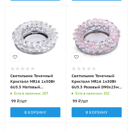
Светильник Точечный
Светильник Точечный
Кристалл MR16 1х50Вт
Кристалл MR16 1х50Вт
GU5.3 Матовый
GU5.3 Розовый D90х25мм
D90х25мм IP20 C5001
IP20 C5002 LBT
Есть в наличии: 207
Есть в наличии: 202
LBT
99
₽
/шт
99
₽
/шт
В КОРЗИНУ
В КОРЗИНУ