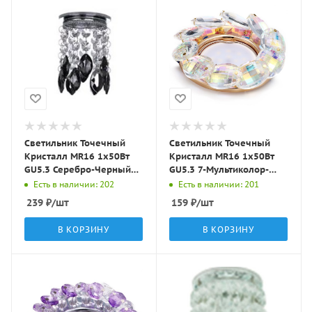
Светильник Точечный
Светильник Точечный
Кристалл MR16 1х50Вт
Кристалл MR16 1х50Вт
GU5.3 Серебро-Черный
GU5.3 7-Мультиколор-
D90х75мм IP20 C5305
Золото D85х25мм IP20
Есть в наличии: 202
Есть в наличии: 201
LBT
C5008 LBT
239
₽
/шт
159
₽
/шт
В КОРЗИНУ
В КОРЗИНУ