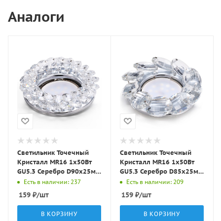
Аналоги
Светильник Точечный
Светильник Точечный
Кристалл MR16 1х50Вт
Кристалл MR16 1х50Вт
GU5.3 Серебро D90х25мм
GU5.3 Серебро D85х25мм
IP20 C5001 LBT
IP20 C5008 LBT
Есть в наличии: 237
Есть в наличии: 209
159
₽
/шт
159
₽
/шт
В КОРЗИНУ
В КОРЗИНУ