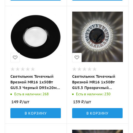
Светильник Точечный
Светильник Точечный
Врезной MR16 1х50Вт
Врезной MR16 1х50Вт
GU5.3 Черный D95х20мм
GU5.3 Прозрачный
IP20 ST11 LBT
D90х10мм IP20 D0004L-
Есть в наличии: 268
Есть в наличии: 230
11 LBT
149
₽
/шт
159
₽
/шт
В КОРЗИНУ
В КОРЗИНУ