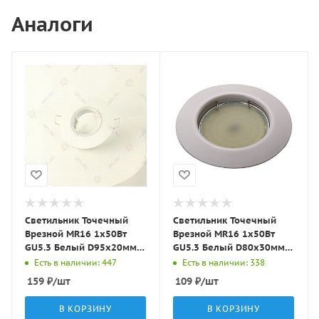
Аналоги
Светильник Точечный
Светильник Точечный
Врезной MR16 1х50Вт
Врезной MR16 1х50Вт
GU5.3 Белый D95х20мм
GU5.3 Белый D80х30мм
IP20 ST11 LBT
IP20 ST3 LBT
Есть в наличии: 447
Есть в наличии: 338
159
₽
/шт
109
₽
/шт
В КОРЗИНУ
В КОРЗИНУ