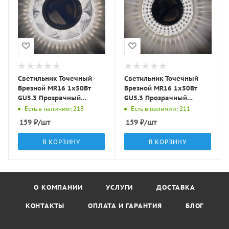
Светильник Точечный
Светильник Точечный
Врезной MR16 1х50Вт
Врезной MR16 1х50Вт
GU5.3 Прозрачный
GU5.3 Прозрачный
D95х10мм IP20 D0803L-
D95х10мм IP20 D0458L-
Есть в наличии: 213
Есть в наличии: 211
11 LBT
13 LBT
159
₽
/шт
159
₽
/шт
В КОРЗИНУ
В КОРЗИНУ
О КОМПАНИИ
УСЛУГИ
ДОСТАВКА
КОНТАКТЫ
ОПЛАТА И ГАРАНТИЯ
БЛОГ