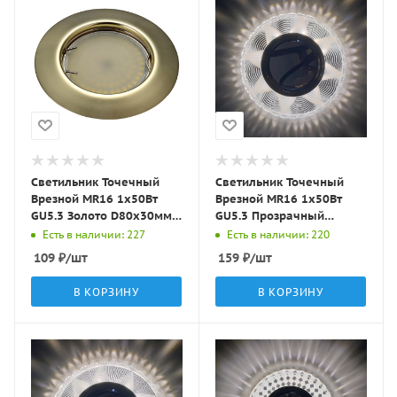
Светильник Точечный
Светильник Точечный
Врезной MR16 1х50Вт
Врезной MR16 1х50Вт
GU5.3 Золото D80х30мм
GU5.3 Прозрачный
IP20 ST3 LBT
D95х10мм IP20 D0005L-
Есть в наличии: 227
Есть в наличии: 220
11 LBT
109
₽
/шт
159
₽
/шт
В КОРЗИНУ
В КОРЗИНУ