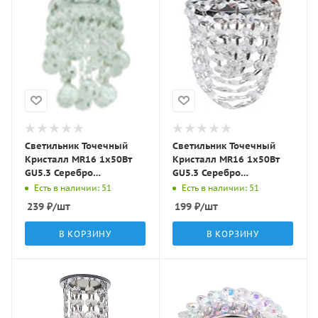
Светильник Точечный
Светильник Точечный
Кристалл MR16 1х50Вт
Кристалл MR16 1х50Вт
GU5.3 Серебро
GU5.3 Серебро
D100х140мм IP20 C5307
D85х170мм IP20 C5308
Есть в наличии: 51
Есть в наличии: 51
LBT
LBT
239
₽
/шт
199
₽
/шт
В КОРЗИНУ
В КОРЗИНУ