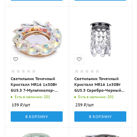
Светильник Точечный
Светильник Точечный
Кристалл MR16 1х50Вт
Кристалл MR16 1х50Вт
GU5.3 7-Мультиколор-
GU5.3 Серебро-Черный
Золото D85х25мм IP20
D90х75мм IP20 C5306
Есть в наличии: 201
Есть в наличии: 201
C5008 LBT
LBT
159
₽
/шт
239
₽
/шт
В КОРЗИНУ
В КОРЗИНУ