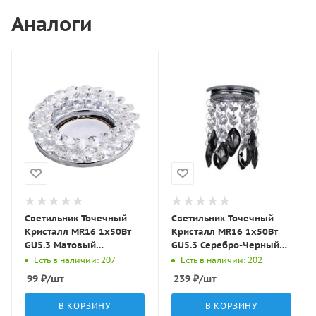
Аналоги
Светильник Точечный
Светильник Точечный
Кристалл MR16 1х50Вт
Кристалл MR16 1х50Вт
GU5.3 Матовый
GU5.3 Серебро-Черный
D90х25мм IP20 C5001
D90х75мм IP20 C5305
Есть в наличии: 207
Есть в наличии: 202
LBT
LBT
99
₽
/шт
239
₽
/шт
В КОРЗИНУ
В КОРЗИНУ