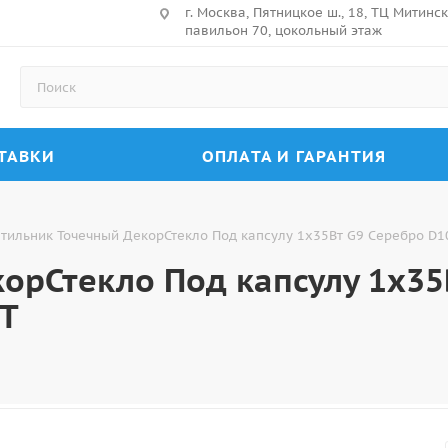
г. Москва, Пятницкое ш., 18, ТЦ Митин
павильон 70, цокольный этаж
ТАВКИ
ОПЛАТА И ГАРАНТИЯ
тильник Точечный ДекорСтекло Под капсулу 1х35Вт G9 Серебро D1
орСтекло Под капсулу 1х35
BT