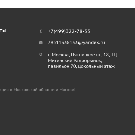
КТЫ
+7(499)322-78-33
79511338133@yandex.ru
г. Москва, Пятницкое ш., 18, ТЦ
Митинский Радиорынок,
павильон 70, цокольный этаж
укция в Московской области и Москве!