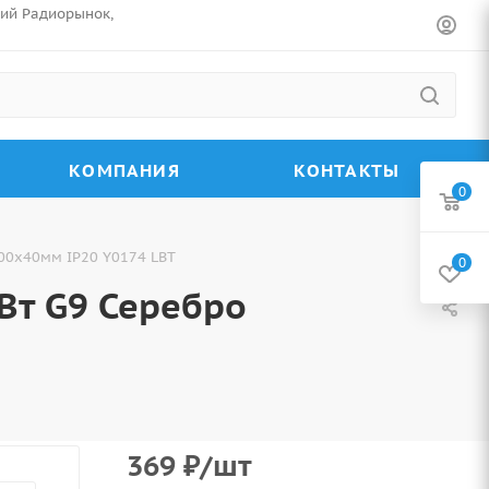
ский Радиорынок,
КОМПАНИЯ
КОНТАКТЫ
0
00х40мм IP20 Y0174 LBT
0
Вт G9 Серебро
369
₽
/шт