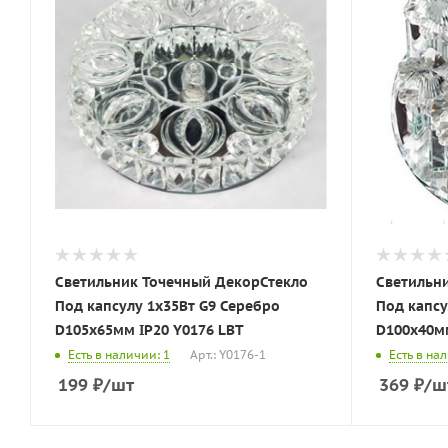
Светильник Точечный ДекорСтекло
Светильн
Под капсулу 1х35Вт G9 Серебро
Под капсулу 
D105х65мм IP20 Y0176 LBT
Есть в наличии: 1
Арт.: Y0176-1
Есть в на
199
₽
/шт
369
₽
/ш