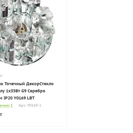
ик Точечный ДекорСтекло
1х35Вт G9 Серебро
D100х40мм IP20 Y0169 LBT
личии: 1
Арт.: Y0169-1
т