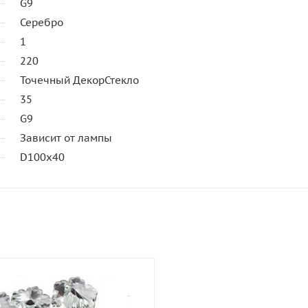
G9
Серебро
1
220
Точечный ДекорСтекло
35
G9
Зависит от лампы
D100х40