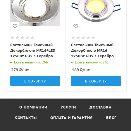
Светильник Точечный
Светильник Точечный
ДекорСтекло MR16+LED
ДекорСтекло MR16
1х50Вт GU5.3 Серебро
1х50Вт GU5.3 Серебро
D95х25мм IP20 D0301L
D90х10мм IP20 D0301
Есть в наличии: 266
Есть в наличии: 261
LBT
LBT
279
₽
/шт
189
₽
/шт
В КОРЗИНУ
В КОРЗИНУ
О КОМПАНИИ
УСЛУГИ
ДОСТАВКА
КОНТАКТЫ
ОПЛАТА И ГАРАНТИЯ
БЛОГ