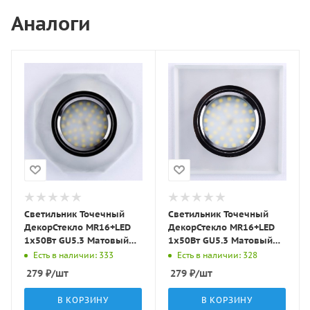
Аналоги
Светильник Точечный
Светильник Точечный
ДекорСтекло MR16+LED
ДекорСтекло MR16+LED
1х50Вт GU5.3 Матовый
1х50Вт GU5.3 Матовый
D90х10мм IP20 D0801
90х90х10мм IP20 D0001
Есть в наличии: 333
Есть в наличии: 328
LBT
LBT
279
₽
/шт
279
₽
/шт
В КОРЗИНУ
В КОРЗИНУ