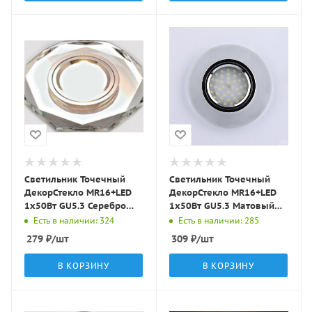
Светильник Точечный
Светильник Точечный
ДекорСтекло MR16+LED
ДекорСтекло MR16+LED
1х50Вт GU5.3 Серебро
1х50Вт GU5.3 Матовый
D95х25мм IP20 D0801L
D90х10мм IP20 D0301
Есть в наличии: 324
Есть в наличии: 285
LBT
LBT
279
₽
/шт
309
₽
/шт
В КОРЗИНУ
В КОРЗИНУ