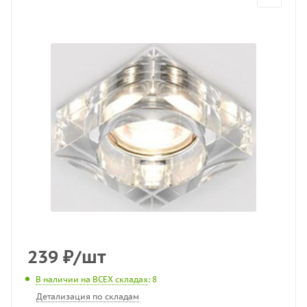
239
₽
/шт
В наличии на ВСЕХ складах
: 8
Детализация по складам