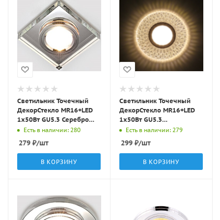
Светильник Точечный
Светильник Точечный
ДекорСтекло MR16+LED
ДекорСтекло MR16+LED
1х50Вт GU5.3 Серебро
1х50Вт GU5.3
90х90х20мм IP20 D0001L
Прозрачный D115х25мм
Есть в наличии: 280
Есть в наличии: 279
LBT
IP20 K1649 LBT
279
₽
/шт
299
₽
/шт
В КОРЗИНУ
В КОРЗИНУ