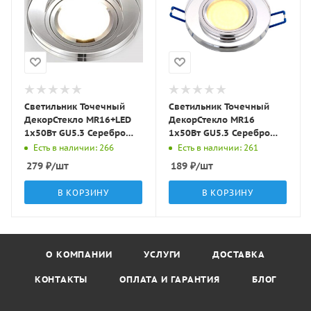
Светильник Точечный
Светильник Точечный
ДекорСтекло MR16+LED
ДекорСтекло MR16
1х50Вт GU5.3 Серебро
1х50Вт GU5.3 Серебро
D95х25мм IP20 D0301L
D90х10мм IP20 D0301
Есть в наличии: 266
Есть в наличии: 261
LBT
LBT
279
₽
/шт
189
₽
/шт
В КОРЗИНУ
В КОРЗИНУ
О КОМПАНИИ
УСЛУГИ
ДОСТАВКА
КОНТАКТЫ
ОПЛАТА И ГАРАНТИЯ
БЛОГ