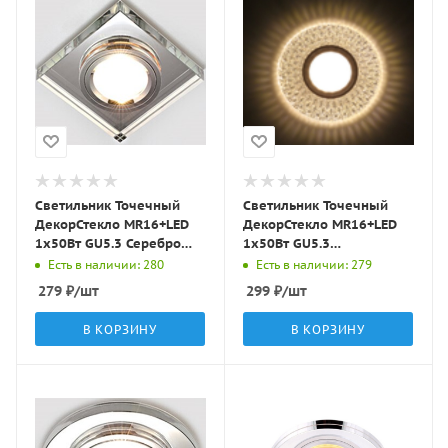
Светильник Точечный
Светильник Точечный
ДекорСтекло MR16+LED
ДекорСтекло MR16+LED
1х50Вт GU5.3 Серебро
1х50Вт GU5.3
90х90х20мм IP20 D0001L
Прозрачный D115х25мм
Есть в наличии: 280
Есть в наличии: 279
LBT
IP20 K1649 LBT
279
₽
/шт
299
₽
/шт
В КОРЗИНУ
В КОРЗИНУ