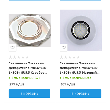
Светильник Точечный
Светильник Точечный
ДекорСтекло MR16+LED
ДекорСтекло MR16+LED
1х50Вт GU5.3 Серебро
1х50Вт GU5.3 Матовый
D95х25мм IP20 D0801L
D90х10мм IP20 D0301
Есть в наличии: 324
Есть в наличии: 285
LBT
LBT
279
₽
/шт
309
₽
/шт
В КОРЗИНУ
В КОРЗИНУ