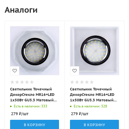
Аналоги
Светильник Точечный
Светильник Точечный
ДекорСтекло MR16+LED
ДекорСтекло MR16+LED
1х50Вт GU5.3 Матовый
1х50Вт GU5.3 Матовый
D90х10мм IP20 D0801
90х90х10мм IP20 D0001
Есть в наличии: 333
Есть в наличии: 328
LBT
LBT
279
₽
/шт
279
₽
/шт
В КОРЗИНУ
В КОРЗИНУ