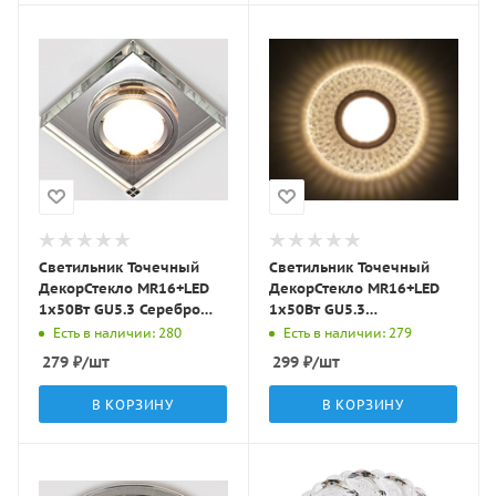
Светильник Точечный
Светильник Точечный
ДекорСтекло MR16+LED
ДекорСтекло MR16+LED
1х50Вт GU5.3 Серебро
1х50Вт GU5.3
90х90х20мм IP20 D0001L
Прозрачный D115х25мм
Есть в наличии: 280
Есть в наличии: 279
LBT
IP20 K1649 LBT
279
₽
/шт
299
₽
/шт
В КОРЗИНУ
В КОРЗИНУ