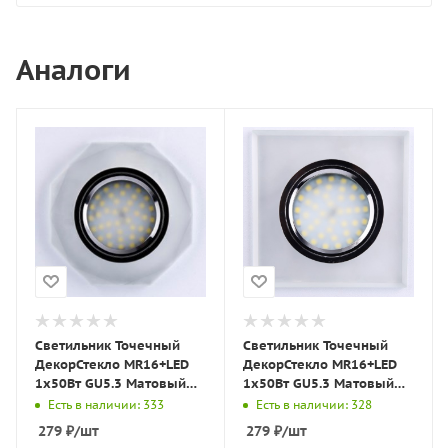
Аналоги
Светильник Точечный
Светильник Точечный
ДекорСтекло MR16+LED
ДекорСтекло MR16+LED
1х50Вт GU5.3 Матовый
1х50Вт GU5.3 Матовый
D90х10мм IP20 D0801
90х90х10мм IP20 D0001
Есть в наличии: 333
Есть в наличии: 328
LBT
LBT
279
₽
/шт
279
₽
/шт