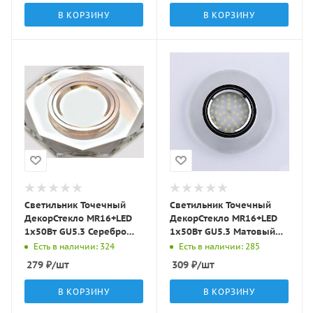
В КОРЗИНУ
В КОРЗИНУ
Светильник Точечный
Светильник Точечный
ДекорСтекло MR16+LED
ДекорСтекло MR16+LED
1х50Вт GU5.3 Серебро
1х50Вт GU5.3 Матовый
D95х25мм IP20 D0801L
D90х10мм IP20 D0301
Есть в наличии: 324
Есть в наличии: 285
LBT
LBT
279
₽
/шт
309
₽
/шт
В КОРЗИНУ
В КОРЗИНУ