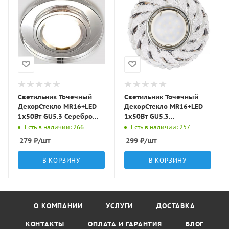
Светильник Точечный
Светильник Точечный
ДекорСтекло MR16+LED
ДекорСтекло MR16+LED
1х50Вт GU5.3 Серебро
1х50Вт GU5.3
D95х25мм IP20 D0301L
Прозрачный D95х25мм
Есть в наличии: 266
Есть в наличии: 257
LBT
IP20 K1109L/K1670L LBT
279
₽
/шт
299
₽
/шт
В КОРЗИНУ
В КОРЗИНУ
О КОМПАНИИ
УСЛУГИ
ДОСТАВКА
КОНТАКТЫ
ОПЛАТА И ГАРАНТИЯ
БЛОГ