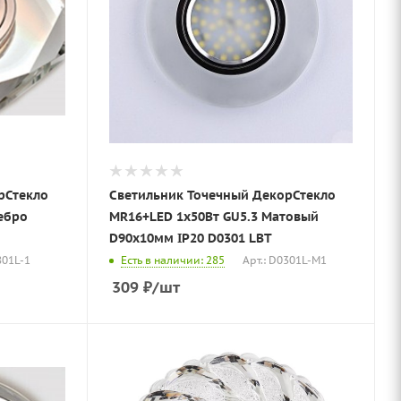
рСтекло
Светильник Точечный ДекорСтекло
MR16+LED 1х50Вт GU5.3 Матовый
D90х10мм IP20 D0301 LBT
801L-1
Есть в наличии: 285
Арт.: D0301L-M1
309
₽
/шт