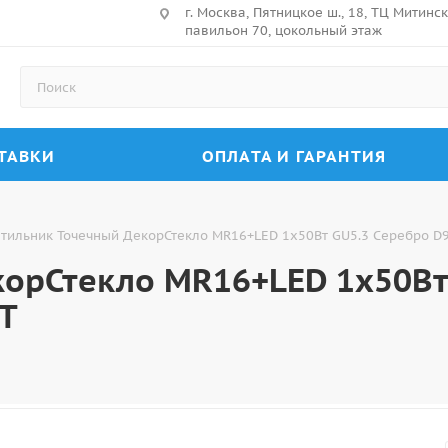
г. Москва, Пятницкое ш., 18, ТЦ Митин
павильон 70, цокольный этаж
ТАВКИ
ОПЛАТА И ГАРАНТИЯ
тильник Точечный ДекорСтекло MR16+LED 1х50Вт GU5.3 Серебро D
корСтекло MR16+LED 1х50Вт
T