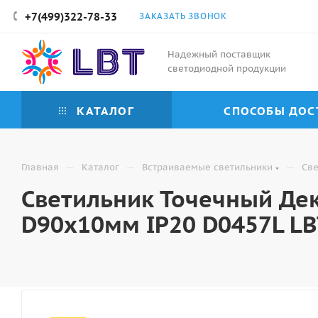
+7(499)322-78-33
ЗАКАЗАТЬ ЗВОНОК
Надежный поставщик
светодиодной продукции
КАТАЛОГ
СПОСОБЫ ДОС
—
—
—
Главная
Каталог
Встраиваемые светильники
Све
Светильник Точечный Де
D90х10мм IP20 D0457L LB