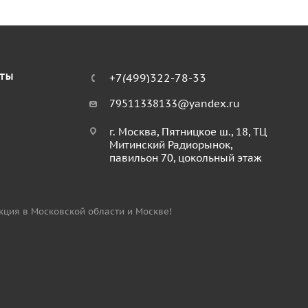
КТЫ
+7(499)322-78-33
79511338133@yandex.ru
г. Москва, Пятницкое ш., 18, ТЦ
Митинский Радиорынок,
павильон 70, цокольный этаж
укция в Московской области и Москве!