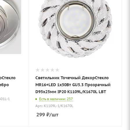
рСтекло
Светильник Точечный ДекорСтекло
MR16+LED 1х50Вт GU5.3 Прозрачный
D95х25мм IP20 K1109L/K1670L LBT
301L-1
Есть в наличии: 257
Арт.: K1109L-1/K1670L
299
₽
/шт