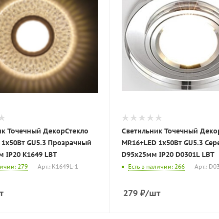
ик Точечный ДекорСтекло
Светильник Точечный Деко
Вт GU5.3 Прозрачный
MR16+LED 1х50Вт GU5.3 Серебро
D115х25мм IP20 K1649 LBT
D95х25мм IP20 D0301L LBT
личии: 279
Арт.: K1649L-1
Есть в наличии: 266
Арт.: D0
т
279
₽
/шт