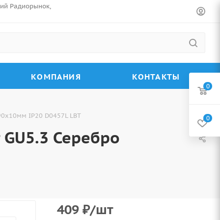
ский Радиорынок,
КОМПАНИЯ
КОНТАКТЫ
0
90х10мм IP20 D0457L LBT
0
 GU5.3 Серебро
409
₽
/шт