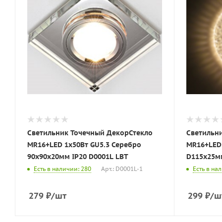
Светильник Точечный ДекорСтекло
Светильн
MR16+LED 1х50Вт GU5.3 Серебро
MR16+LED 1х50
90х90х20мм IP20 D0001L LBT
Есть в наличии: 280
Арт.: D0001L-1
Есть в на
279
₽
/шт
299
₽
/ш