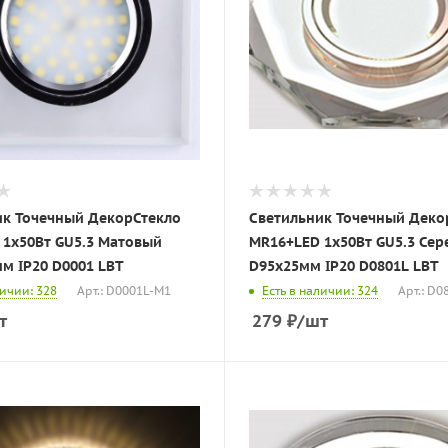
ик Точечный ДекорСтекло
Светильник Точечный Деко
0Вт GU5.3 Матовый
MR16+LED 1х50Вт GU5.3 Серебро
90х90х10мм IP20 D0001 LBT
D95х25мм IP20 D0801L LBT
личии: 328
Арт.: D0001L-M1
Есть в наличии: 324
Арт.: D0
т
279
₽
/шт