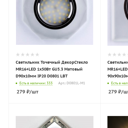
Светильник Точечный ДекорСтекло
Светильн
MR16+LED 1х50Вт GU5.3 Матовый
MR16+LED 1х5
D90х10мм IP20 D0801 LBT
Есть в наличии: 333
Арт.: D0801L-M1
Есть в на
279
₽
/шт
279
₽
/ш