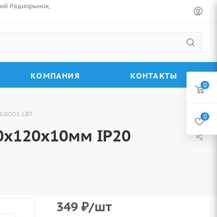
ский Радиорынок,
КОМПАНИЯ
КОНТАКТЫ
0
 GX003 LBT
0
0х120х10мм IP20
349
₽
/шт