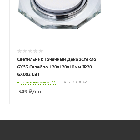
Светильник Точечный ДекорСтекло
GX53 Серебро 120х120х10мм IP20
GX002 LBT
Есть в наличии: 275
Арт.: GX002-1
349
₽
/шт