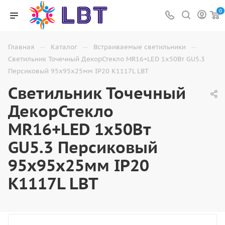
0
—
—
—
Главная
Каталог
Встраиваемые светильники
Светильник Точечный ДекорСтекло MR16+LED 1х50Вт GU5.3
Персиковый 95х95х25мм IP20 K1117L LBT
Светильник Точечный
ДекорСтекло
MR16+LED 1х50Вт
GU5.3 Персиковый
95х95х25мм IP20
K1117L LBT