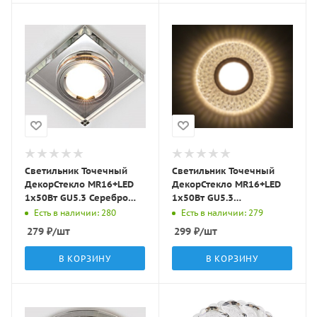
Светильник Точечный
Светильник Точечный
ДекорСтекло MR16+LED
ДекорСтекло MR16+LED
1х50Вт GU5.3 Серебро
1х50Вт GU5.3
90х90х20мм IP20 D0001L
Прозрачный D115х25мм
Есть в наличии: 280
Есть в наличии: 279
LBT
IP20 K1649 LBT
279
₽
/шт
299
₽
/шт
В КОРЗИНУ
В КОРЗИНУ