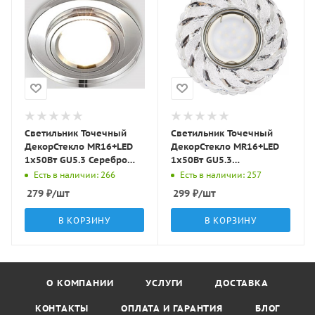
Светильник Точечный
Светильник Точечный
ДекорСтекло MR16+LED
ДекорСтекло MR16+LED
1х50Вт GU5.3 Серебро
1х50Вт GU5.3
D95х25мм IP20 D0301L
Прозрачный D95х25мм
Есть в наличии: 266
Есть в наличии: 257
LBT
IP20 K1109L/K1670L LBT
279
₽
/шт
299
₽
/шт
В КОРЗИНУ
В КОРЗИНУ
О КОМПАНИИ
УСЛУГИ
ДОСТАВКА
КОНТАКТЫ
ОПЛАТА И ГАРАНТИЯ
БЛОГ