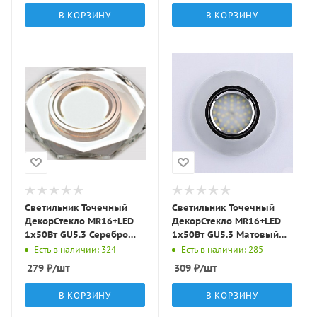
В КОРЗИНУ
В КОРЗИНУ
Светильник Точечный
Светильник Точечный
ДекорСтекло MR16+LED
ДекорСтекло MR16+LED
1х50Вт GU5.3 Серебро
1х50Вт GU5.3 Матовый
D95х25мм IP20 D0801L
D90х10мм IP20 D0301
Есть в наличии: 324
Есть в наличии: 285
LBT
LBT
279
₽
/шт
309
₽
/шт
В КОРЗИНУ
В КОРЗИНУ