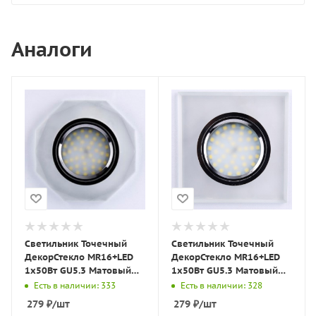
Аналоги
Светильник Точечный
Светильник Точечный
ДекорСтекло MR16+LED
ДекорСтекло MR16+LED
1х50Вт GU5.3 Матовый
1х50Вт GU5.3 Матовый
D90х10мм IP20 D0801
90х90х10мм IP20 D0001
Есть в наличии: 333
Есть в наличии: 328
LBT
LBT
279
₽
/шт
279
₽
/шт