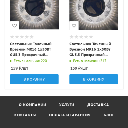
Светильник Точечный
Светильник Точечный
Врезной MR16 1х50Вт
Врезной MR16 1х50Вт
GU5.3 Прозрачный
GU5.3 Прозрачный
D95х10мм IP20 D0005L-
D95х10мм IP20 D0803L-
Есть в наличии: 220
Есть в наличии: 213
11 LBT
11 LBT
159
₽
/шт
159
₽
/шт
В КОРЗИНУ
В КОРЗИНУ
О КОМПАНИИ
УСЛУГИ
ДОСТАВКА
КОНТАКТЫ
ОПЛАТА И ГАРАНТИЯ
БЛОГ