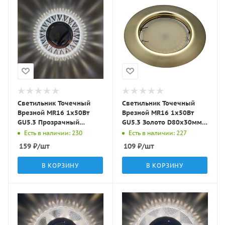
Светильник Точечный
Светильник Точечный
Врезной MR16 1х50Вт
Врезной MR16 1х50Вт
GU5.3 Прозрачный
GU5.3 Золото D80х30мм
D90х10мм IP20 D0004L-
IP20 ST3 LBT
Есть в наличии: 230
Есть в наличии: 227
11 LBT
159
₽
/шт
109
₽
/шт
В КОРЗИНУ
В КОРЗИНУ