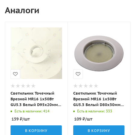
Аналоги
Светильник Точечный
Светильник Точечный
Врезной MR16 1х50Вт
Врезной MR16 1х50Вт
GU5.3 Белый D95х20мм
GU5.3 Белый D80х30мм
IP20 ST11 LBT
IP20 ST3 LBT
Есть в наличии: 414
Есть в наличии: 333
159
₽
/шт
109
₽
/шт
В КОРЗИНУ
В КОРЗИНУ