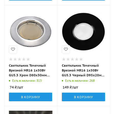
Светильник Точечный
Светильник Точечный
Врезной MR16 1х50Вт
Врезной MR16 1х50Вт
GU5.3 Хром D80х30мм
GU5.3 Черный D95х20мм
IP20 ST3 LBT
IP20 ST11 LBT
Есть в наличии: 315
Есть в наличии: 268
74
₽
/шт
149
₽
/шт
В КОРЗИНУ
В КОРЗИНУ