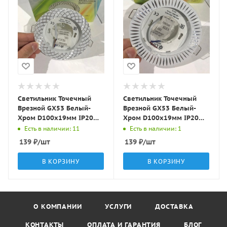
Светильник Точечный
Светильник Точечный
Врезной GX53 Белый-
Врезной GX53 Белый-
Хром D100х19мм IP20
Хром D100х19мм IP20
GX5381 LBT
GX5382 LBT
Есть в наличии: 11
Есть в наличии: 1
139
₽
/шт
139
₽
/шт
В КОРЗИНУ
В КОРЗИНУ
О КОМПАНИИ
УСЛУГИ
ДОСТАВКА
КОНТАКТЫ
ОПЛАТА И ГАРАНТИЯ
БЛОГ