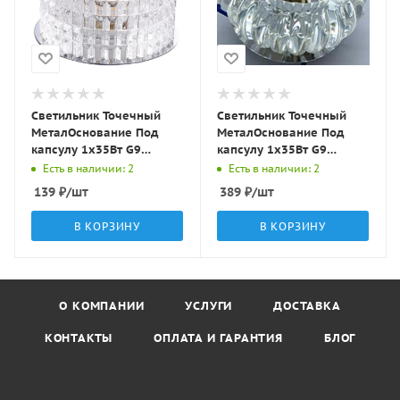
Светильник Точечный
Светильник Точечный
МеталОснование Под
МеталОснование Под
капсулу 1х35Вт G9
капсулу 1х35Вт G9
Серебро D70х45мм IP20
Серебро D100х40мм IP20
Есть в наличии: 2
Есть в наличии: 2
Y073 LBT
Y067S LBT
139
₽
/шт
389
₽
/шт
В КОРЗИНУ
В КОРЗИНУ
О КОМПАНИИ
УСЛУГИ
ДОСТАВКА
КОНТАКТЫ
ОПЛАТА И ГАРАНТИЯ
БЛОГ