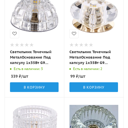
Светильник Точечный
Светильник Точечный
МеталОснование Под
МеталОснование Под
капсулу 1х35Вт G9
капсулу 1х35Вт G9
Серебро D80х40мм IP20
Золото 70х70х40мм IP20
Есть в наличии: 3
Есть в наличии: 2
Y019S LBT
Y087 LBT
339
₽
/шт
99
₽
/шт
В КОРЗИНУ
В КОРЗИНУ