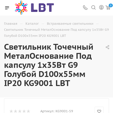
0
—
—
—
Главная
Каталог
Встраиваемые светильники
Светильник Точечный МеталОснование Под капсулу 1х35Вт G9
Голубой D100х55мм IP20 KG9001 LBT
Светильник Точечный
МеталОснование Под
капсулу 1х35Вт G9
Голубой D100х55мм
IP20 KG9001 LBT
Артикул:
KG9001-S9