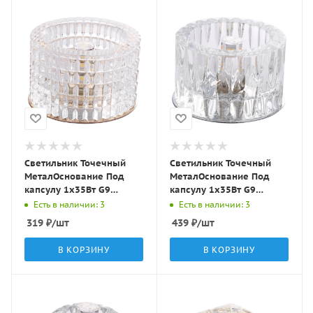
Светильник Точечный
Светильник Точечный
МеталОснование Под
МеталОснование Под
капсулу 1х35Вт G9
капсулу 1х35Вт G9
Золото D70х45мм IP20
Серебро D80х50мм IP20
Есть в наличии: 3
Есть в наличии: 3
Y073 LBT
Y059 LBT
319
₽
/шт
439
₽
/шт
В КОРЗИНУ
В КОРЗИНУ