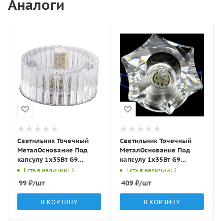
Аналоги
Светильник Точечный
Светильник Точечный
МеталОснование Под
МеталОснование Под
капсулу 1х35Вт G9
капсулу 1х35Вт G9
Серебро D90х40мм IP20
Серебро D100х40мм IP20
Есть в наличии: 3
Есть в наличии: 3
Y0125 LBT
Y078 LBT
99
₽
/шт
409
₽
/шт
В КОРЗИНУ
В КОРЗИНУ