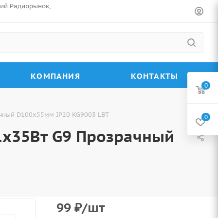
ский Радиорынок,
КОМПАНИЯ
КОНТАКТЫ
0
чный D100х55мм IP20 KG9003 LBT
0
1х35Вт G9 Прозрачный
99
₽
/шт