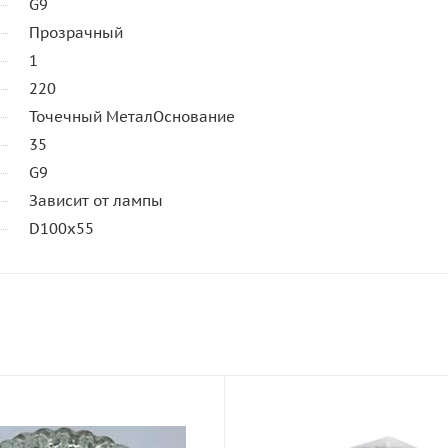
G9
Прозрачный
1
220
Точечный МеталОснование
35
G9
Зависит от лампы
D100х55