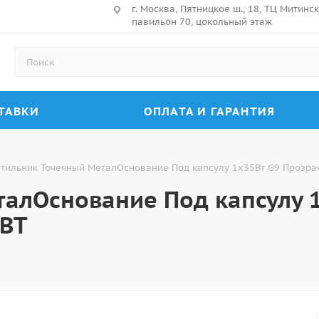
г. Москва, Пятницкое ш., 18, ТЦ Митин
павильон 70, цокольный этаж
ТАВКИ
ОПЛАТА И ГАРАНТИЯ
тильник Точечный МеталОснование Под капсулу 1х35Вт G9 Прозра
талОснование Под капсулу 
LBT