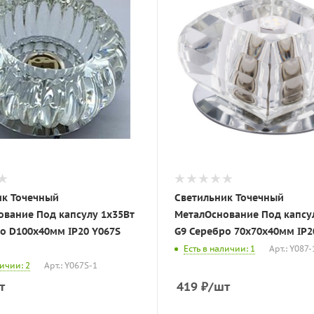
ик Точечный
Светильник Точечный
вание Под капсулу 1х35Вт
МеталОснование Под капсу
G9 Сереб
Есть в наличии: 1
Арт.: Y087-
личии: 2
Арт.: Y067S-1
т
419
₽
/шт