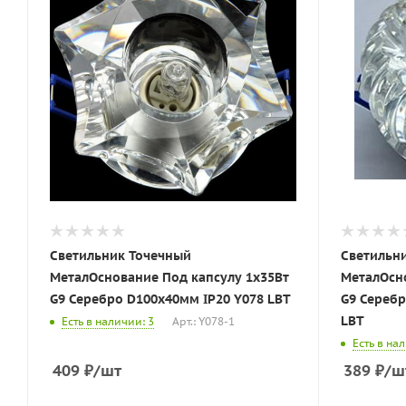
Светильник Точечный
Светильн
МеталОснование Под капсулу 1х35Вт
МеталОсно
G9 Серебро D100х40мм IP20 Y078 LBT
G9 Серебро D100х40мм IP20 Y067S
LBT
Есть в наличии: 3
Арт.: Y078-1
Есть в на
409
₽
/шт
389
₽
/ш