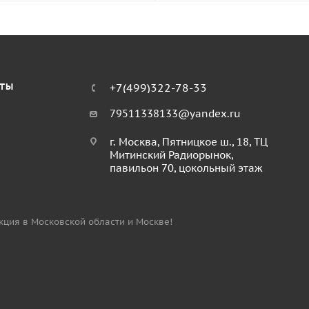
КТЫ
+7(499)322-78-33
79511338133@yandex.ru
г. Москва, Пятницкое ш., 18, ТЦ
Митинский Радиорынок,
павильон 70, цокольный этаж
укция в Московской области и Москве!