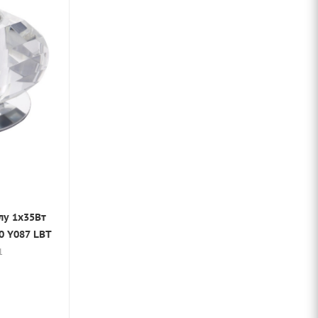
лу 1х35Вт
ро 70х70х40мм IP20 Y087 LBT
1