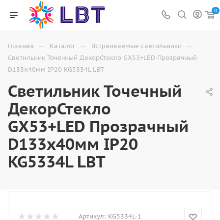
0
—
—
—
Главная
Каталог
Встраиваемые светильники
Светильник Точечный ДекорСтекло GX53+LED Прозрачный
D133х40мм IP20 KG5334L LBT
Светильник Точечный
ДекорСтекло
GX53+LED Прозрачный
D133х40мм IP20
KG5334L LBT
Артикул:
KG5334L-1