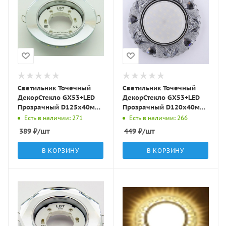
Светильник Точечный
Светильник Точечный
ДекорСтекло GX53+LED
ДекорСтекло GX53+LED
Прозрачный D125х40мм
Прозрачный D120х40мм
IP20 GX001L-1 LBT
IP20 KG5319 LBT
Есть в наличии: 271
Есть в наличии: 266
389
₽
/шт
449
₽
/шт
В КОРЗИНУ
В КОРЗИНУ