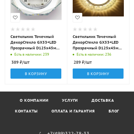
Светильник Точечный
Светильник Точечный
ДекорСтекло GX53+LED
ДекорСтекло GX53+LED
Прозрачный D125х45мм
Прозрачный D125х45мм
IP20 GX002L LBT
IP20 KG5340L-1 LBT
Есть в наличии: 239
Есть в наличии: 236
389
₽
/шт
289
₽
/шт
В КОРЗИНУ
В КОРЗИНУ
О КОМПАНИИ
УСЛУГИ
ДОСТАВКА
КОНТАКТЫ
ОПЛАТА И ГАРАНТИЯ
БЛОГ
+7(499)322-78-33