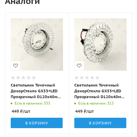
Аналоги
Светильник Точечный
Светильник Точечный
ДекорСтекло GX53+LED
ДекорСтекло GX53+LED
Прозрачный D120х40мм
Прозрачный D120х40мм
IP20 KG5321 LBT
IP20 KG5320 LBT
Есть в наличии: 333
Есть в наличии: 315
449
₽
/шт
449
₽
/шт
В КОРЗИНУ
В КОРЗИНУ