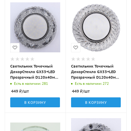
Светильник Точечный
Светильник Точечный
ДекорСтекло GX53+LED
ДекорСтекло GX53+LED
Прозрачный D120х40мм
Прозрачный D120х40мм
IP20 KG5317 LBT
IP20 KG5323 LBT
Есть в наличии: 281
Есть в наличии: 272
449
₽
/шт
449
₽
/шт
В КОРЗИНУ
В КОРЗИНУ