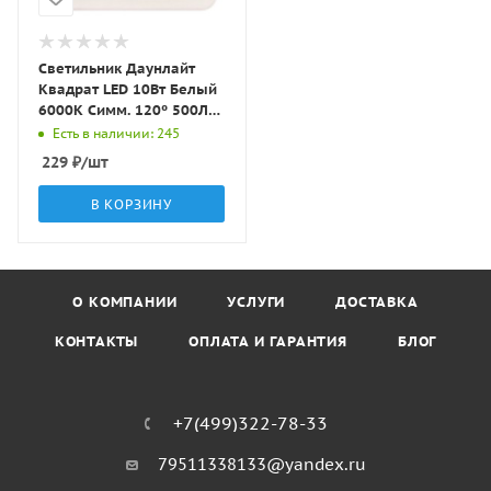
Светильник Даунлайт
Квадрат LED 10Вт Белый
6000K Симм. 120º 500Лм
118х118х20мм S-N010
Есть в наличии: 245
LBT
229
₽
/шт
В КОРЗИНУ
О КОМПАНИИ
УСЛУГИ
ДОСТАВКА
КОНТАКТЫ
ОПЛАТА И ГАРАНТИЯ
БЛОГ
+7(499)322-78-33
79511338133@yandex.ru