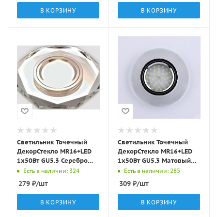
В КОРЗИНУ
В КОРЗИНУ
Светильник Точечный
Светильник Точечный
ДекорСтекло MR16+LED
ДекорСтекло MR16+LED
1х50Вт GU5.3 Серебро
1х50Вт GU5.3 Матовый
D95х25мм IP20 D0801L
D90х10мм IP20 D0301
Есть в наличии: 324
Есть в наличии: 285
LBT
LBT
279
₽
/шт
309
₽
/шт
В КОРЗИНУ
В КОРЗИНУ