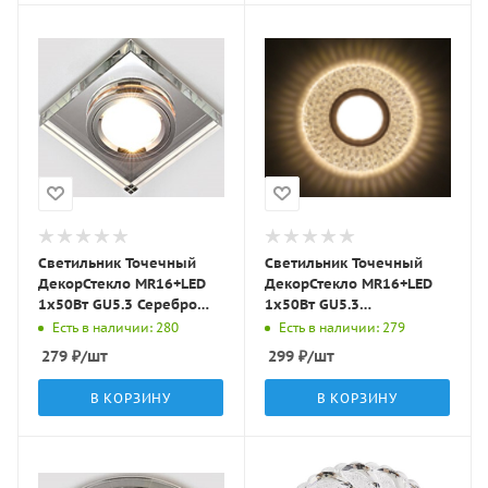
Светильник Точечный
Светильник Точечный
ДекорСтекло MR16+LED
ДекорСтекло MR16+LED
1х50Вт GU5.3 Серебро
1х50Вт GU5.3
90х90х20мм IP20 D0001L
Прозрачный D115х25мм
Есть в наличии: 280
Есть в наличии: 279
LBT
IP20 K1649 LBT
279
₽
/шт
299
₽
/шт
В КОРЗИНУ
В КОРЗИНУ