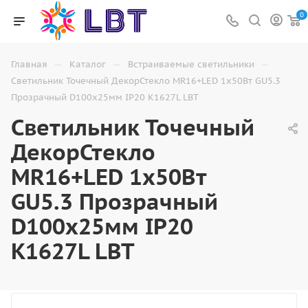
0
—
—
—
Главная
Каталог
Встраиваемые светильники
Светильник Точечный ДекорСтекло MR16+LED 1х50Вт GU5.3
Прозрачный D100х25мм IP20 K1627L LBT
Светильник Точечный
ДекорСтекло
MR16+LED 1х50Вт
GU5.3 Прозрачный
D100х25мм IP20
K1627L LBT