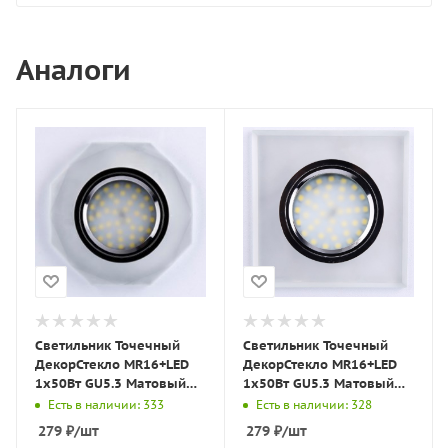
Аналоги
Светильник Точечный
Светильник Точечный
ДекорСтекло MR16+LED
ДекорСтекло MR16+LED
1х50Вт GU5.3 Матовый
1х50Вт GU5.3 Матовый
D90х10мм IP20 D0801
90х90х10мм IP20 D0001
Есть в наличии: 333
Есть в наличии: 328
LBT
LBT
279
₽
/шт
279
₽
/шт