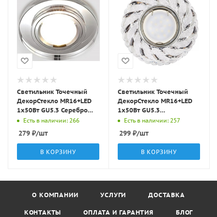
Светильник Точечный
Светильник Точечный
ДекорСтекло MR16+LED
ДекорСтекло MR16+LED
1х50Вт GU5.3 Серебро
1х50Вт GU5.3
D95х25мм IP20 D0301L
Прозрачный D95х25мм
Есть в наличии: 266
Есть в наличии: 257
LBT
IP20 K1109L/K1670L LBT
279
₽
/шт
299
₽
/шт
В КОРЗИНУ
В КОРЗИНУ
О КОМПАНИИ
УСЛУГИ
ДОСТАВКА
КОНТАКТЫ
ОПЛАТА И ГАРАНТИЯ
БЛОГ