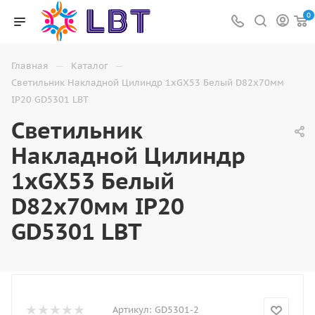
0
—
—
Главная
Каталог
Светильник Накладной Цилиндр 1хGX53 Белый D82х70мм
IP20 GD5301 LBT
Светильник
Накладной Цилиндр
1хGX53 Белый
D82х70мм IP20
GD5301 LBT
Артикул:
GD5301-2