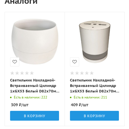
Аналоги
Светильник Накладной-
Светильник Накладной-
Встраиваемый Цилиндр
Встраиваемый Цилиндр
1хGX53 Белый D82х70мм
1хGX53 Белый D82х70мм
IP20 GD5307-2 LBT
IP20 GD5305 LBT
Есть в наличии: 222
Есть в наличии: 211
309
₽
/шт
409
₽
/шт
В КОРЗИНУ
В КОРЗИНУ