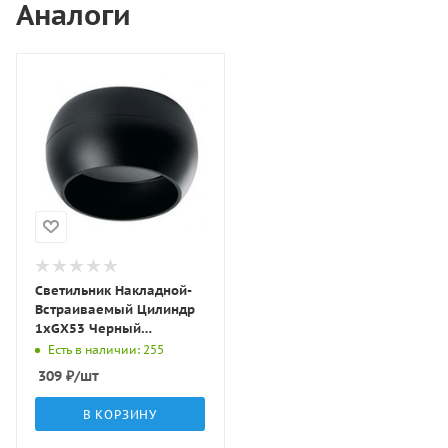
Аналоги
Светильник Накладной-
Встраиваемый Цилиндр
1хGX53 Черный
D82х70мм IP20 GD5307
Есть в наличии: 255
LBT
309
₽
/шт
В КОРЗИНУ