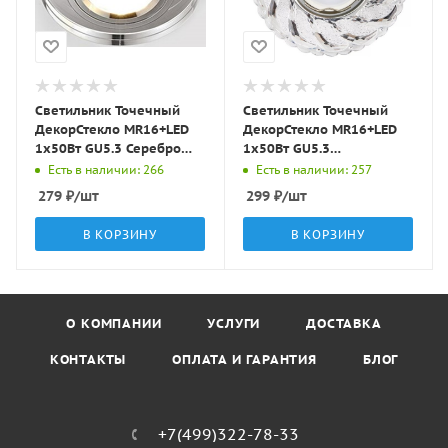
Светильник Точечный
Светильник Точечный
ДекорСтекло MR16+LED
ДекорСтекло MR16+LED
1х50Вт GU5.3 Серебро
1х50Вт GU5.3
D95х25мм IP20 D0301L
Прозрачный D95х25мм
Есть в наличии: 266
Есть в наличии: 257
LBT
IP20 K1109L/K1670L LBT
279
₽
/шт
299
₽
/шт
В КОРЗИНУ
В КОРЗИНУ
О КОМПАНИИ
УСЛУГИ
ДОСТАВКА
КОНТАКТЫ
ОПЛАТА И ГАРАНТИЯ
БЛОГ
+7(499)322-78-33