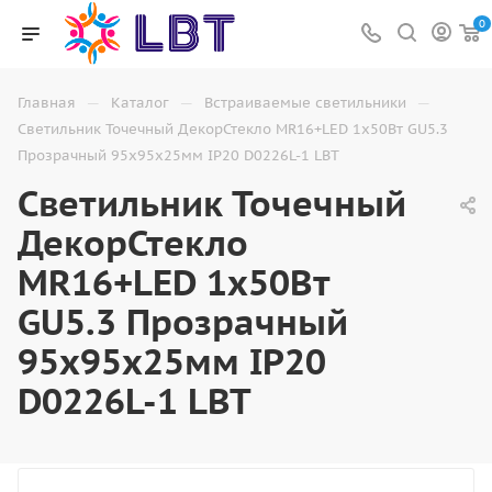
0
—
—
—
Главная
Каталог
Встраиваемые светильники
Светильник Точечный ДекорСтекло MR16+LED 1х50Вт GU5.3
Прозрачный 95х95х25мм IP20 D0226L-1 LBT
Светильник Точечный
ДекорСтекло
MR16+LED 1х50Вт
GU5.3 Прозрачный
95х95х25мм IP20
D0226L-1 LBT