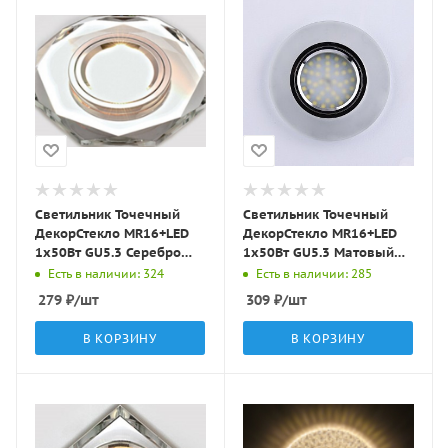
Светильник Точечный
Светильник Точечный
ДекорСтекло MR16+LED
ДекорСтекло MR16+LED
1х50Вт GU5.3 Серебро
1х50Вт GU5.3 Матовый
D95х25мм IP20 D0801L
D90х10мм IP20 D0301
Есть в наличии: 324
Есть в наличии: 285
LBT
LBT
279
₽
/шт
309
₽
/шт
В КОРЗИНУ
В КОРЗИНУ