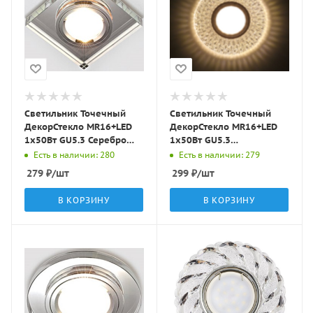
Светильник Точечный
Светильник Точечный
ДекорСтекло MR16+LED
ДекорСтекло MR16+LED
1х50Вт GU5.3 Серебро
1х50Вт GU5.3
90х90х20мм IP20 D0001L
Прозрачный D115х25мм
Есть в наличии: 280
Есть в наличии: 279
LBT
IP20 K1649 LBT
279
₽
/шт
299
₽
/шт
В КОРЗИНУ
В КОРЗИНУ