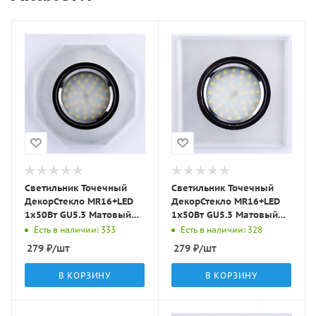
Светильник Точечный
Светильник Точечный
ДекорСтекло MR16+LED
ДекорСтекло MR16+LED
1х50Вт GU5.3 Матовый
1х50Вт GU5.3 Матовый
D90х10мм IP20 D0801
90х90х10мм IP20 D0001
Есть в наличии: 333
Есть в наличии: 328
LBT
LBT
279
₽
/шт
279
₽
/шт
В КОРЗИНУ
В КОРЗИНУ