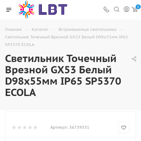
0
—
—
—
Главная
Каталог
Встраиваемые светильники
Светильник Точечный Врезной GX53 Белый D98х55мм IP65
SP5370 ECOLA
Светильник Точечный
Врезной GX53 Белый
D98х55мм IP65 SP5370
ECOLA
Артикул:
36739331