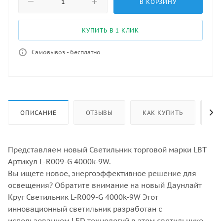
В КОРЗИНУ
КУПИТЬ В 1 КЛИК
Самовывоз - бесплатно
ОПИСАНИЕ
ОТЗЫВЫ
КАК КУПИТЬ
ОС
Представляем новый Светильник торговой марки LBT
Артикул L-R009-G 4000k-9W.
Вы ищете новое, энергоэффективное решение для
освещения? Обратите внимание на новый Даунлайт
Круг Светильник L-R009-G 4000k-9W Этот
инновационный светильник разработан с
использованием LED технологий в этом светильнике