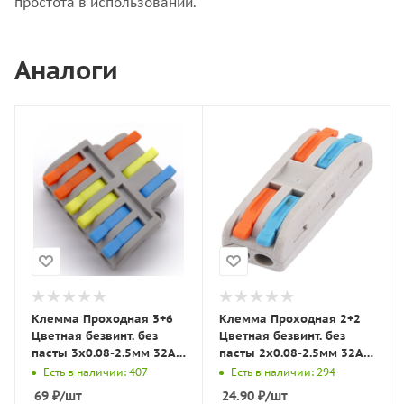
простота в использовании.
Аналоги
Клемма Проходная 3+6
Клемма Проходная 2+2
Цветная безвинт. без
Цветная безвинт. без
пасты 3x0.08-2.5мм 32A с
пасты 2x0.08-2.5мм 32A с
рычагами DF63 LBT
рычагами S412 LBT
Есть в наличии: 407
Есть в наличии: 294
69
₽
/шт
24.90
₽
/шт