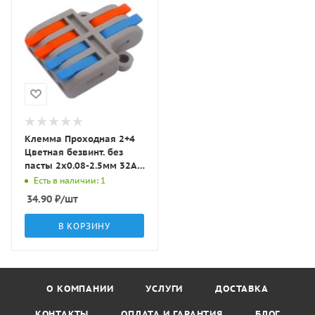
Клемма Проходная 2+4
Цветная безвинт. без
пасты 2x0.08-2.5мм 32A с
рычагами DF42 LBT
Есть в наличии: 1
34.90
₽
/шт
В КОРЗИНУ
О КОМПАНИИ
УСЛУГИ
ДОСТАВКА
КОНТАКТЫ
ОПЛАТА И ГАРАНТИЯ
БЛОГ