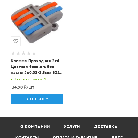
Клемма Проходная 2+4
Цветная безвинт. без
пасты 2x0.08-2.5мм 32A с
рычагами DF42 LBT
Есть в наличии: 1
34.90
₽
/шт
В КОРЗИНУ
О КОМПАНИИ
УСЛУГИ
ДОСТАВКА
КОНТАКТЫ
ОПЛАТА И ГАРАНТИЯ
БЛОГ