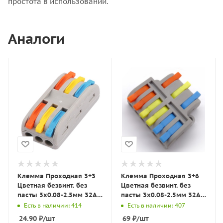
простота в использовании.
Аналоги
Клемма Проходная 3+3
Клемма Проходная 3+6
Цветная безвинт. без
Цветная безвинт. без
пасты 3x0.08-2.5мм 32A с
пасты 3x0.08-2.5мм 32A с
рычагами S612 LBT
рычагами DF63 LBT
Есть в наличии: 414
Есть в наличии: 407
24.90
₽
/шт
69
₽
/шт