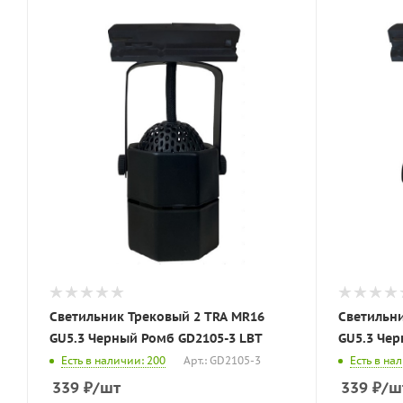
Светильник Трековый 2 TRA MR16
Светильни
GU5.3 Черный Ромб GD2105-3 LBT
GU5.3 Чер
Есть в наличии: 200
Арт.: GD2105-3
Есть в на
339
₽
/шт
339
₽
/ш