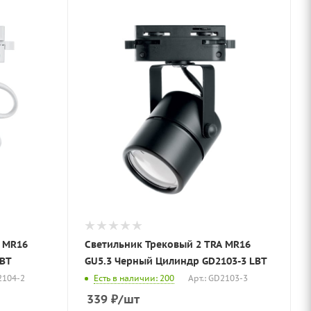
A MR16
Светильник Трековый 2 TRA MR16
LBT
GU5.3 Черный Цилиндр GD2103-3 LBT
2104-2
Есть в наличии: 200
Арт.: GD2103-3
339
₽
/шт