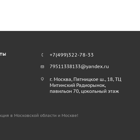
КТЫ
+7(499)322-78-33
79511338133@yandex.ru
г. Москва, Пятницкое ш., 18, ТЦ
Митинский Радиорынок,
павильон 70, цокольный этаж
укция в Московской области и Москве!