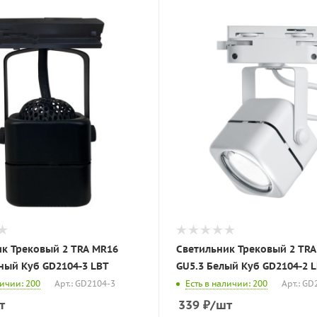
к Трековый 2 TRA MR16
Светильник Трековый 2 TR
ный Куб GD2104-3 LBT
GU5.3 Белый Куб GD2104-2 
личии: 200
Арт.: GD2104-3
Есть в наличии: 200
Арт.: GD
т
339
₽
/шт