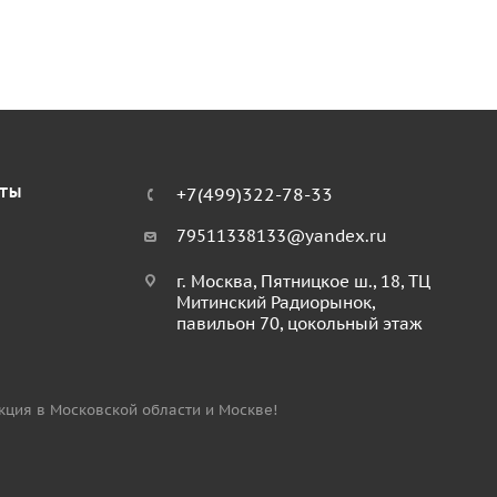
КТЫ
+7(499)322-78-33
79511338133@yandex.ru
г. Москва, Пятницкое ш., 18, ТЦ
Митинский Радиорынок,
павильон 70, цокольный этаж
укция в Московской области и Москве!