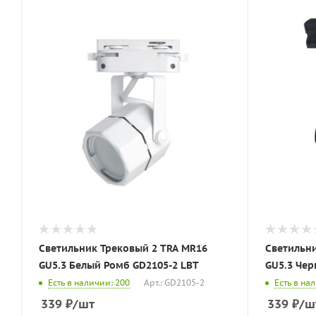
Светильник Трековый 2 TRA MR16
Светильни
GU5.3 Белый Ромб GD2105-2 LBT
GU5.3 Чер
Есть в наличии: 200
Арт.: GD2105-2
Есть в на
339
₽
/шт
339
₽
/ш