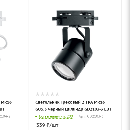
A MR16
Светильник Трековый 2 TRA MR16
LBT
GU5.3 Черный Цилиндр GD2103-3 LBT
2104-2
Есть в наличии: 200
Арт.: GD2103-3
339
₽
/шт