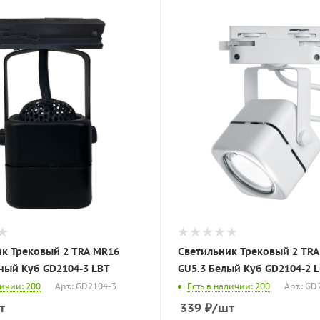
к Трековый 2 TRA MR16
Светильник Трековый 2 TR
ный Куб GD2104-3 LBT
GU5.3 Белый Куб GD2104-2 
личии: 200
Арт.: GD2104-3
Есть в наличии: 200
Арт.: GD
т
339
₽
/шт