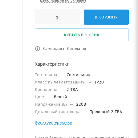
Детализация по складам
В КОРЗИНУ
КУПИТЬ В 1 КЛИК
Самовывоз - бесплатно
Характеристики
Тип товара
—
Светильник
Класс пылевлагозащиты
—
IP20
Крепление
—
2 TRA
Цвет
—
Белый
Напряжение (В)
—
220В
Детальный тип товара
—
Трековый 2 TRA
Все характеристики
Цена действительна только для интернет-магазина