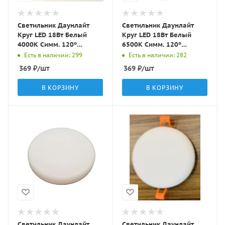
Светильник Даунлайт
Светильник Даунлайт
Круг LED 18Вт Белый
Круг LED 18Вт Белый
4000K Симм. 120º
6500K Симм. 120º
1200Лм D175х20мм/50-
1200Лм D175х20мм/50-
Есть в наличии: 299
Есть в наличии: 282
140мм L-N018 LBT
140мм L-N018 LBT
369
₽
/шт
369
₽
/шт
В КОРЗИНУ
В КОРЗИНУ
Светильник Даунлайт
Светильник Даунлайт