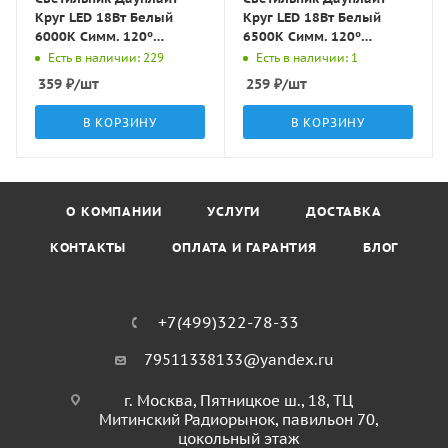
Круг LED 18Вт Белый
Круг LED 18Вт Белый
6000K Симм. 120º
6500K Симм. 120º
1259Лм D120х20мм LBT
1200Лм D175х20мм WR-
Есть в наличии: 229
Есть в наличии: 1
018 LBT
359
₽
/шт
259
₽
/шт
В КОРЗИНУ
В КОРЗИНУ
О КОМПАНИИ
УСЛУГИ
ДОСТАВКА
КОНТАКТЫ
ОПЛАТА И ГАРАНТИЯ
БЛОГ
+7(499)322-78-33
79511338133@yandex.ru
г. Москва, Пятницкое ш., 18, ТЦ
Митинский Радиорынок, павильон 70,
цокольный этаж