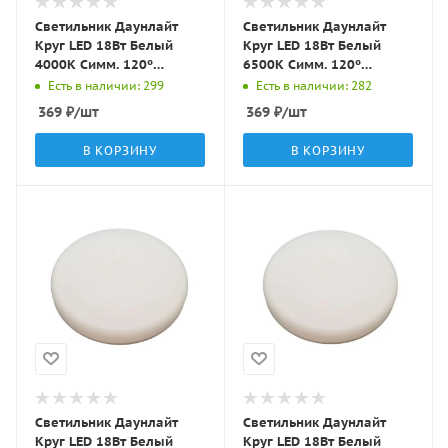
Светильник Даунлайт
Светильник Даунлайт
Круг LED 18Вт Белый
Круг LED 18Вт Белый
4000K Симм. 120º
6500K Симм. 120º
1200Лм D175х20мм/50-
1200Лм D175х20мм/50-
Есть в наличии: 299
Есть в наличии: 282
140мм L-N018 LBT
140мм L-N018 LBT
369
₽
/шт
369
₽
/шт
В КОРЗИНУ
В КОРЗИНУ
Светильник Даунлайт
Светильник Даунлайт
Круг LED 18Вт Белый
Круг LED 18Вт Белый