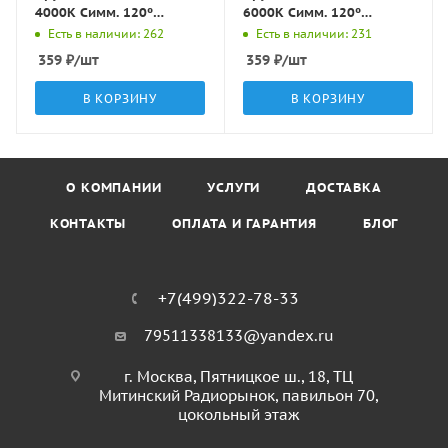
4000K Симм. 120º
6000K Симм. 120º
1300Лм D120х20мм LBT
1259Лм D120х20мм LBT
Есть в наличии: 262
Есть в наличии: 231
359
₽
/шт
359
₽
/шт
В КОРЗИНУ
В КОРЗИНУ
О КОМПАНИИ
УСЛУГИ
ДОСТАВКА
КОНТАКТЫ
ОПЛАТА И ГАРАНТИЯ
БЛОГ
+7(499)322-78-33
79511338133@yandex.ru
г. Москва, Пятницкое ш., 18, ТЦ
Митинский Радиорынок, павильон 70,
цокольный этаж