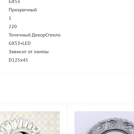
GX53
Прозрачный
1
220
Точечный ДекорСтекло
GX53+LED
Зависит от лампы
D125х45