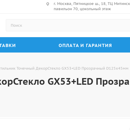
г. Москва, Пятницкое ш., 18, ТЦ Митин
павильон 70, цокольный этаж
ТАВКИ
ОПЛАТА И ГАРАНТИЯ
тильник Точечный ДекорСтекло GX53+LED Прозрачный D125х45мм 
корСтекло GX53+LED Прозр