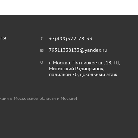
КТЫ
+7(499)322-78-33
79511338133@yandex.ru
г. Москва, Пятницкое ш., 18, ТЦ
Митинский Радиорынок,
павильон 70, цокольный этаж
укция в Московской области и Москве!