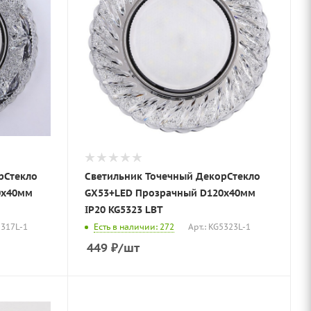
рСтекло
Светильник Точечный ДекорСтекло
0х40мм
GX53+LED Прозрачный D120х40мм
IP20 KG5323 LBT
5317L-1
Есть в наличии: 272
Арт.: KG5323L-1
449
₽
/шт