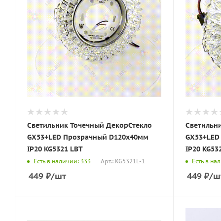
Светильник Точечный ДекорСтекло
Светильн
GX53+LED Прозрачный D120х40мм
GX53+LED
IP20 KG5321 LBT
IP20 KG53
Есть в наличии: 333
Арт.: KG5321L-1
Есть в на
449
₽
/шт
449
₽
/ш