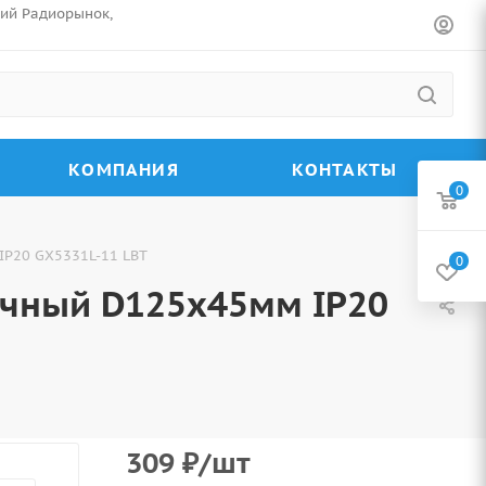
ский Радиорынок,
КОМПАНИЯ
КОНТАКТЫ
0
IP20 GX5331L-11 LBT
0
ачный D125х45мм IP20
309
₽
/шт