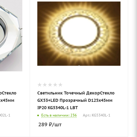
рСтекло
Светильник Точечный ДекорСтекло
5х45мм
GX53+LED Прозрачный D125х45мм
IP20 KG5340L-1 LBT
002L-1
Есть в наличии: 236
Арт.: KG5340L-1
289
₽
/шт