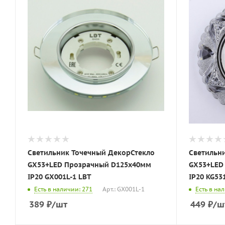
Светильник Точечный ДекорСтекло
Светильн
GX53+LED Прозрачный D125х40мм
GX53+LED
IP20 GX001L-1 LBT
IP20 KG53
Есть в наличии: 271
Арт.: GX001L-1
Есть в на
389
₽
/шт
449
₽
/ш