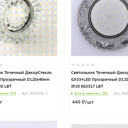
ик Точечный ДекорСтекло
Светильник Точечный Деко
 Прозрачный D120х40мм
GX53+LED Прозрачный D12
20 LBT
IP20 KG5317 LBT
личии: 315
Арт.: KG5320L-1
Есть в наличии: 281
Арт.: KG
т
449
₽
/шт