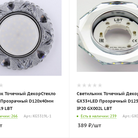
ик Точечный ДекорСтекло
Светильник Точечный Деко
 Прозрачный D120х40мм
GX53+LED Прозрачный D12
19 LBT
IP20 GX002L LBT
личии: 266
Арт.: KG5319L-1
Есть в наличии: 239
Арт.: GX
т
389
₽
/шт