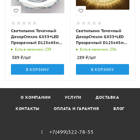
Светильник Точечный
Светильник Точечный
ДекорСтекло GX53+LED
ДекорСтекло GX53+LED
Прозрачный D125х45мм
Прозрачный D125х45мм
IP20 GX002L LBT
IP20 KG5340L-1 LBT
Есть в наличии: 239
Есть в наличии: 236
389
₽
/шт
289
₽
/шт
В КОРЗИНУ
В КОРЗИНУ
О КОМПАНИИ
УСЛУГИ
ДОСТАВКА
КОНТАКТЫ
ОПЛАТА И ГАРАНТИЯ
БЛОГ
+7(499)322-78-33