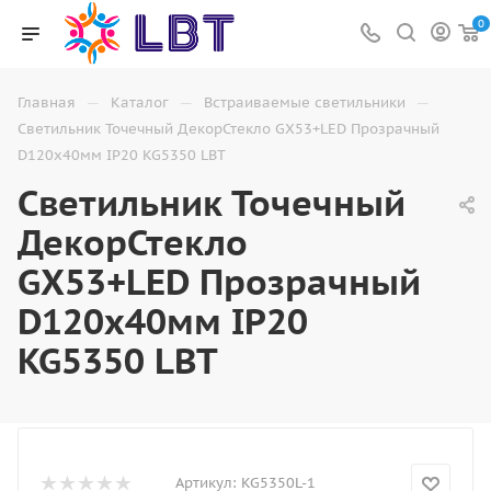
0
—
—
—
Главная
Каталог
Встраиваемые светильники
Светильник Точечный ДекорСтекло GX53+LED Прозрачный
D120х40мм IP20 KG5350 LBT
Светильник Точечный
ДекорСтекло
GX53+LED Прозрачный
D120х40мм IP20
KG5350 LBT
Артикул:
KG5350L-1