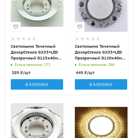
Светильник Точечный
Светильник Точечный
ДекорСтекло GX53+LED
ДекорСтекло GX53+LED
Прозрачный D125х40мм
Прозрачный D120х40мм
IP20 GX001L-1 LBT
IP20 KG5319 LBT
Есть в наличии: 271
Есть в наличии: 266
389
₽
/шт
449
₽
/шт
В КОРЗИНУ
В КОРЗИНУ