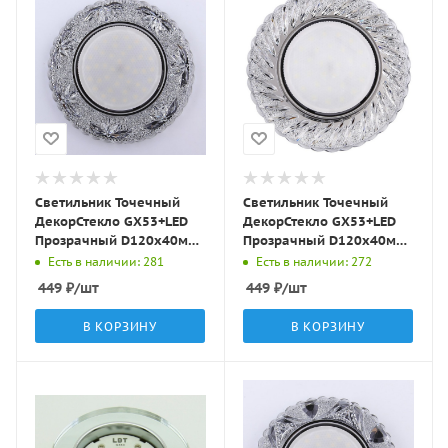
Светильник Точечный
Светильник Точечный
ДекорСтекло GX53+LED
ДекорСтекло GX53+LED
Прозрачный D120х40мм
Прозрачный D120х40мм
IP20 KG5317 LBT
IP20 KG5323 LBT
Есть в наличии: 281
Есть в наличии: 272
449
₽
/шт
449
₽
/шт
В КОРЗИНУ
В КОРЗИНУ