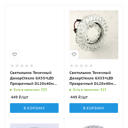
Светильник Точечный
Светильник Точечный
ДекорСтекло GX53+LED
ДекорСтекло GX53+LED
Прозрачный D120х40мм
Прозрачный D120х40мм
IP20 KG5321 LBT
IP20 KG5320 LBT
Есть в наличии: 333
Есть в наличии: 315
449
₽
/шт
449
₽
/шт
В КОРЗИНУ
В КОРЗИНУ