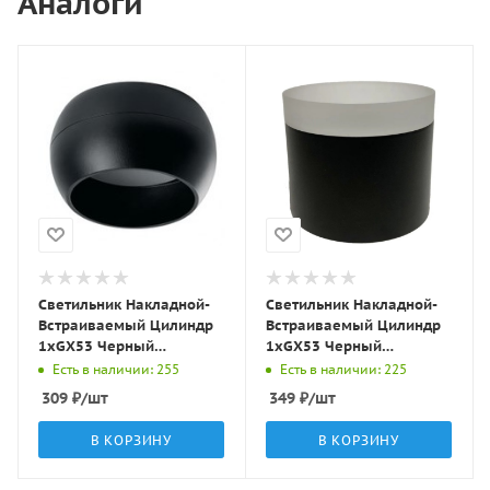
Аналоги
Светильник Накладной-
Светильник Накладной-
Встраиваемый Цилиндр
Встраиваемый Цилиндр
1хGX53 Черный
1хGX53 Черный
D82х70мм IP20 GD5307
D82х70мм IP20 GD5306-3
Есть в наличии: 255
Есть в наличии: 225
LBT
LBT
309
₽
/шт
349
₽
/шт
В КОРЗИНУ
В КОРЗИНУ